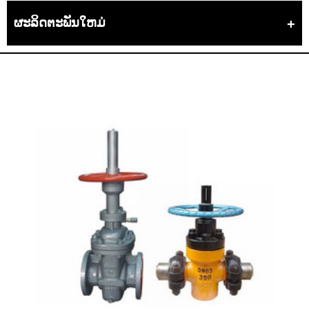
ຜະລິດຕະພັນໃຫມ່