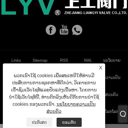
Links
Sitemap
RSS
XML
ນະໂຍບາຍ
X
ພວກເຮົາໃຊ້ cookies ເພື່ອສະເຫນີໃຫ້ທ່ານມີ
ຄວາມເປັນ
ປະສົບການການຊອກຫາທີ່ດີກວ່າ, ວິເຄາະການ
ເຂົ້າຊົມເວັບໄຊທ໌ແລະປັບແຕ່ງເນື້ອຫາ. ໂດຍການ
ສ່ວນຕົວ
ນໍາໃຊ້ເວັບໄຊທ໌ນີ້, ທ່ານຕົກລົງເຫັນດີກັບການນໍາໃຊ້
cookies ຂອງພວກເຮົາ.
ນະໂຍບາຍຄວາມເປັນ
ສ່ວນຕົວ
ລິຂະສິດ© 2023 Zhejiang Liangyi Valve Co. , Ltd. - ປ່ຽງໂລກໂລກ,
ປ່ຽງຫມາກບານ, ປ່ຽງສະແຕມປະຕູທີ່ມີໄວ້ໃນອະດີດ.
ປະຕິເສດ
ຍອມຮັບ