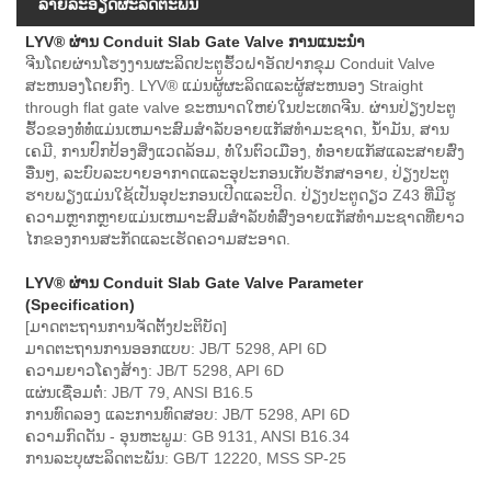
ລາຍ​ລະ​ອຽດ​ຜະ​ລິດ​ຕະ​ພັນ
LYV® ຜ່ານ Conduit Slab Gate Valve ການແນະນໍາ
ຈີນໂດຍຜ່ານໂຮງງານຜະລິດປະຕູຮົ້ວຝາອັດປາກຂຸມ Conduit Valve
ສະຫນອງໂດຍກົງ. LYV® ແມ່ນຜູ້ຜະລິດແລະຜູ້ສະຫນອງ Straight
through flat gate valve ຂະຫນາດໃຫຍ່ໃນປະເທດຈີນ. ຜ່ານປ່ຽງປະຕູ
ຮົ້ວຂອງທໍ່ທໍ່ແມ່ນເຫມາະສົມສໍາລັບອາຍແກັສທໍາມະຊາດ, ນໍ້າມັນ, ສານ
ເຄມີ, ການປົກປ້ອງສິ່ງແວດລ້ອມ, ທໍ່ໃນຕົວເມືອງ, ທໍ່ອາຍແກັສແລະສາຍສົ່ງ
ອື່ນໆ, ລະບົບລະບາຍອາກາດແລະອຸປະກອນເກັບຮັກສາອາຍ, ປ່ຽງປະຕູ
ຮາບພຽງແມ່ນໃຊ້ເປັນອຸປະກອນເປີດແລະປິດ. ປ່ຽງປະຕູດຽວ Z43 ທີ່ມີຮູ
ຄວາມຫຼາກຫຼາຍແມ່ນເຫມາະສົມສໍາລັບທໍ່ສົ່ງອາຍແກັສທໍາມະຊາດທີ່ຍາວ
ໄກຂອງການສະກັດແລະເຮັດຄວາມສະອາດ.
LYV® ຜ່ານ Conduit Slab Gate Valve Parameter
(Specification)
[ມາດຕະຖານການຈັດຕັ້ງປະຕິບັດ]
ມາດຕະຖານການອອກແບບ: JB/T 5298, API 6D
ຄວາມຍາວໂຄງສ້າງ: JB/T 5298, API 6D
ແຜ່ນເຊື່ອມຕໍ່: JB/T 79, ANSI B16.5
ການທົດລອງ ແລະການທົດສອບ: JB/T 5298, API 6D
ຄວາມກົດດັນ - ອຸນຫະພູມ: GB 9131, ANSI B16.34
ການລະບຸຜະລິດຕະພັນ: GB/T 12220, MSS SP-25