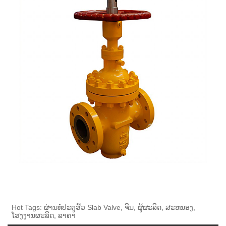
Hot Tags: ຜ່ານທໍ່ປະຕູຮົ້ວ Slab Valve, ຈີນ, ຜູ້ຜະລິດ, ສະຫນອງ,
ໂຮງງານຜະລິດ, ລາຄາ