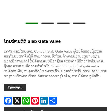
ໂດຍຜ່ານທໍ່ທໍ່ Slab Gate Valve
LYV® ແມ່ນ​ໂດຍ​ຜ່ານ Conduit Slab Gate Valve ຜູ້​ຜະ​ລິດ​ແລະ​ຜູ້​ສະ​ຫ
ນອງ​ໃນ​ປະ​ເທດ​ຈີນ​ຜູ້​ທີ່​ສາ​ມາດ​ຂາຍ​ຍົກ​ໂດຍ​ກົງ​ຜ່ານ​ປ່ຽງ​ປະ​ຕູ​ຮາບ​ພຽງ​.
ພວກເຮົາສາມາດໃຫ້ບໍລິການແບບມືອາຊີບແລະລາຄາທີ່ດີກວ່າສໍາລັບທ່ານ.
ຖ້າຫາກວ່າທ່ານມີຄວາມສົນໃຈໃນ Straight through flat gate valve
ຜະລິດຕະພັນ, ກະລຸນາຕິດຕໍ່ຫາພວກເຮົາ. ພວກ​ເຮົາ​ປະ​ຕິ​ບັດ​ຕາມ​ຄຸນ​ນະ​ພາບ​
ຂອງ​ການ​ພັກ​ຜ່ອນ​ຮັບ​ປະ​ກັນ​ວ່າ​ລາ​ຄາ​ຂອງ​ຈິດ​ໃຈ​, ການ​ບໍ​ລິ​ການ​ອຸ​ທິດ​ຕົນ​.
ສົ່ງສອບຖາມ
Facebook
X
WhatsApp
Pinterest
LinkedIn
Share