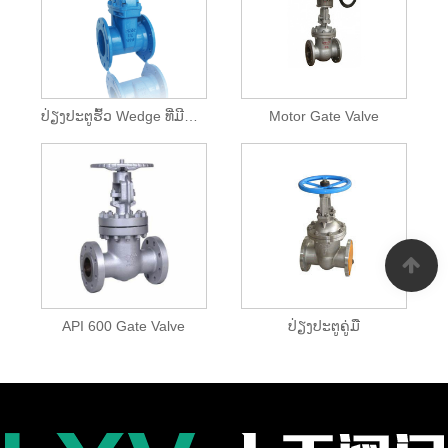
ປ່ຽງປະຕູຮົ້ວ Wedge ທີ່ມີຄວາມຍືດຫຍຸ່ນ
Motor Gate Valve
API 600 Gate Valve
ປ່ຽງປະຕູຄູ່ມື