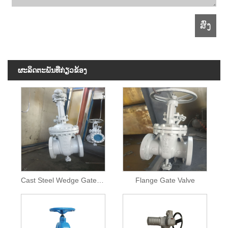
ຜະ​ລິດ​ຕະ​ພັນ​ທີ່​ກ່ຽວ​ຂ້ອງ
Cast Steel Wedge Gate Valve
Flange Gate Valve