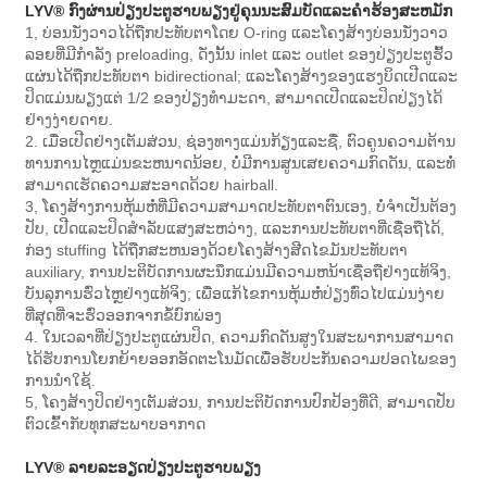
LYV® ກົງຜ່ານປ່ຽງປະຕູຮາບພຽງຢູ່ຄຸນນະສົມບັດແລະຄໍາຮ້ອງສະຫມັກ
1, ບ່ອນນັ່ງວາວໄດ້ຖືກປະທັບຕາໂດຍ O-ring ແລະໂຄງສ້າງບ່ອນນັ່ງວາວ
ລອຍທີ່ມີກໍາລັງ preloading, ດັ່ງນັ້ນ inlet ແລະ outlet ຂອງປ່ຽງປະຕູຮົ້ວ
ແຜ່ນໄດ້ຖືກປະທັບຕາ bidirectional; ແລະໂຄງສ້າງຂອງແຮງບິດເປີດແລະ
ປິດແມ່ນພຽງແຕ່ 1/2 ຂອງປ່ຽງທໍາມະດາ, ສາມາດເປີດແລະປິດປ່ຽງໄດ້
ຢ່າງງ່າຍດາຍ.
2. ເມື່ອເປີດຢ່າງເຕັມສ່ວນ, ຊ່ອງທາງແມ່ນກ້ຽງແລະຊື່, ຕົວຄູນຄວາມຕ້ານ
ທານການໄຫຼແມ່ນຂະຫນາດນ້ອຍ, ບໍ່ມີການສູນເສຍຄວາມກົດດັນ, ແລະທໍ່
ສາມາດເຮັດຄວາມສະອາດດ້ວຍ hairball.
3, ໂຄງສ້າງການຫຸ້ມຫໍ່ທີ່ມີຄວາມສາມາດປະທັບຕາຕົນເອງ, ບໍ່ຈໍາເປັນຕ້ອງ
ປັບ, ເປີດແລະປິດສໍາລັບແສງສະຫວ່າງ, ແລະການປະທັບຕາທີ່ເຊື່ອຖືໄດ້,
ກ່ອງ stuffing ໄດ້ຖືກສະຫນອງດ້ວຍໂຄງສ້າງສີດໄຂມັນປະທັບຕາ
auxiliary, ການປະຕິບັດການຜະນຶກແມ່ນມີຄວາມຫນ້າເຊື່ອຖືຢ່າງແທ້ຈິງ,
ບັນລຸການຮົ່ວໄຫຼຢ່າງແທ້ຈິງ; ເພື່ອແກ້ໄຂການຫຸ້ມຫໍ່ປ່ຽງທົ່ວໄປແມ່ນງ່າຍ
ທີ່ສຸດທີ່ຈະຮົ່ວອອກຈາກຂໍ້ບົກພ່ອງ
4. ໃນເວລາທີ່ປ່ຽງປະຕູແຜ່ນປິດ, ຄວາມກົດດັນສູງໃນສະພາການສາມາດ
ໄດ້ຮັບການໂຍກຍ້າຍອອກອັດຕະໂນມັດເພື່ອຮັບປະກັນຄວາມປອດໄພຂອງ
ການນໍາໃຊ້.
5, ໂຄງສ້າງປິດຢ່າງເຕັມສ່ວນ, ການປະຕິບັດການປົກປ້ອງທີ່ດີ, ສາມາດປັບ
ຕົວເຂົ້າກັບທຸກສະພາບອາກາດ
LYV® ລາຍລະອຽດປ່ຽງປະຕູຮາບພຽງ