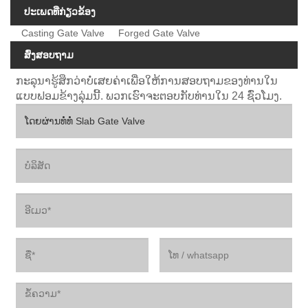
ປະເພດທີ່ກ່ຽວຂ້ອງ
Casting Gate Valve
Forged Gate Valve
ສົ່ງສອບຖາມ
ກະລຸນາຮູ້ສຶກວ່າບໍ່ເສຍຄ່າເພື່ອໃຫ້ການສອບຖາມຂອງທ່ານໃນ
ແບບຟອມຂ້າງລຸ່ມນີ້. ພວກເຮົາຈະຕອບກັບທ່ານໃນ 24 ຊົ່ວໂມງ.