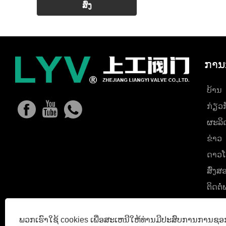
ການ
ບ້ານ
ກ່ຽວ​
ຜະລິ
ຂ່າວ
ດາວໂ
ສົ່ງ
ຕິດ​ຕໍ
ພວກເຮົາໃຊ້ cookies ເພື່ອສະເຫນີໃຫ້ທ່ານມີປະສົບການການຊອກຫ