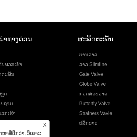
ນໍາທາງດ່ວນ
ຜະລິດຕະພັນ
ບານວາວ
ກັບ​ພວກ​ເຮົາ
ວາວ Slimline
ດຕະພັນ
Gate Valve
Globe Valve
ຫຼດ
ກວດສອບວາວ
ສອບຖາມ
Butterfly Valve
່​ພວກ​ເຮົາ
Strainers Vavle
ປລັກວາວ
X
າທີ່ດີກວ່າ, ວິເຄາະ