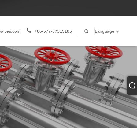
valves.com
+86-577-67319185
Language