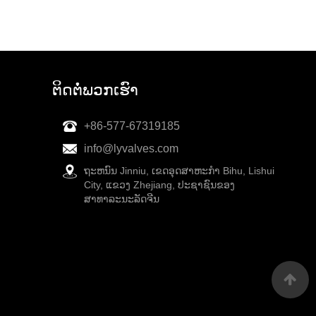
ຕິດ​ຕໍ່​ພວກ​ເຮົາ
+86-577-67319185
info@lyvalves.com
ຖະຫນົນ Jinniu, ເຂດອຸດສາຫະກໍາ Bihu, Lishui
City, ແຂວງ Zhejiang, ປະຊາຊົນຂອງ
ສາທາລະນະລັດຈີນ