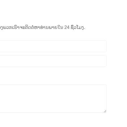
ົວແທນຂາຍຂອງພວກເຮົາຈະຕິດຕໍ່ຫາທ່ານພາຍໃນ 24 ຊົ່ວໂມງ.