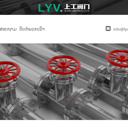
່ງສອບຖາມ
ຕິດ​ຕໍ່​ພວກ​ເຮົາ
info@ly