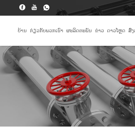
ບ້ານ
ກ່ຽວ​ກັບ​ພວກ​ເຮົາ
ຜະລິດຕະພັນ
ຂ່າວ
ດາວໂຫຼດ
ສົ