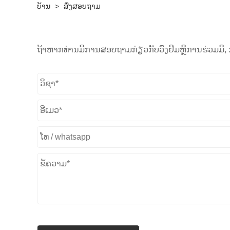
ບ້ານ
>
ສົ່ງສອບຖາມ
ຖ້າ​ຫາກ​ທ່ານ​ມີ​ການ​ສອບ​ຖາມ​ກ່ຽວ​ກັບ​ວົງ​ຢືມ​ຫຼື​ການ​ຮ່ວມ​ມື