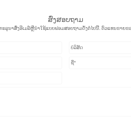
ສົ່ງສອບຖາມ
​, ກະ​ລຸ​ນາ​ສົ່ງ​ອີ​ເມລ​໌​ຫຼື​ນໍາ​ໃຊ້​ແບບ​ຟອມ​ສອບ​ຖາມ​ດັ່ງ​ຕໍ່​ໄປ​ນີ້​. ຕ